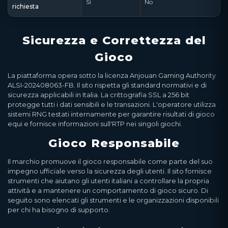
Sì
No
richiesta
Sicurezza e Correttezza del
Gioco
La piattaforma opera sotto la licenza Anjouan Gaming Authority
ALSI-202408063-FB. Il sito rispetta gli standard normativi e di
sicurezza applicabili in Italia. La crittografia SSL a 256 bit
protegge tutti i dati sensibili e le transazioni. L'operatore utilizza
sistemi RNG testati internamente per garantire risultati di gioco
equi e fornisce informazioni sull'RTP nei singoli giochi.
Gioco Responsabile
Il marchio promuove il gioco responsabile come parte del suo
impegno ufficiale verso la sicurezza degli utenti. Il sito fornisce
strumenti che aiutano gli utenti italiani a controllare la propria
attività e a mantenere un comportamento di gioco sicuro. Di
seguito sono elencati gli strumenti e le organizzazioni disponibili
per chi ha bisogno di supporto.