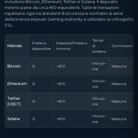
includono Bitcoin, Ethereum, Tether e Solana. Il deposito
minimo parte da circa €10 equivalenti. Tutte le transazioni
rispettano rigorosi standard di sicurezza e normativi ai sensi
della licenza Anjouan Gaming Authority e utilizzano la crittografia
SSL.
Tempi
Prelievo
Deposito/Prelievo
Metodo
di
Commissioni
disponibile
minimo
prelievo
Minuti–
Bitcoin
Sì
~€10
Nessuna
ore
Minuti–
Ethereum
Sì
~€10
Nessuna
ore
Tether
Minuti–
Sì
~€10
Nessuna
(USDT)
ore
Minuti–
Solana
Sì
~€10
Nessuna
ore