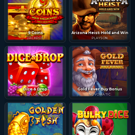
9 Coins
Arizona Heist: Hold and Win
JACKPOT
PLAYSON
Dice & Drop
Gold Fever Buy Bonus
TADA GAMING
NOVOMATIC