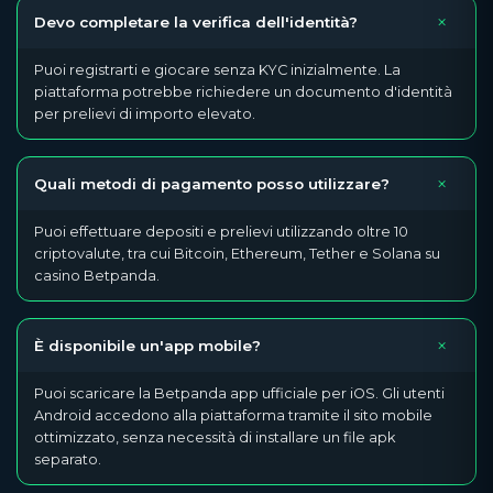
+
Devo completare la verifica dell'identità?
Puoi registrarti e giocare senza KYC inizialmente. La
piattaforma potrebbe richiedere un documento d'identità
per prelievi di importo elevato.
+
Quali metodi di pagamento posso utilizzare?
Puoi effettuare depositi e prelievi utilizzando oltre 10
criptovalute, tra cui Bitcoin, Ethereum, Tether e Solana su
casino Betpanda.
+
È disponibile un'app mobile?
Puoi scaricare la Betpanda app ufficiale per iOS. Gli utenti
Android accedono alla piattaforma tramite il sito mobile
ottimizzato, senza necessità di installare un file apk
separato.