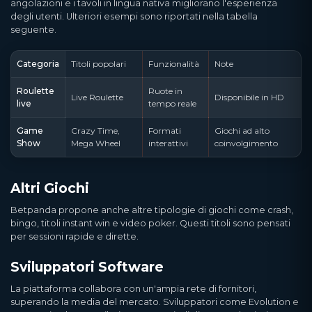
angolazioni e i tavoli in lingua nativa migliorano l'esperienza
degli utenti. Ulteriori esempi sono riportati nella tabella
seguente.
Categoria
Titoli popolari
Funzionalità
Note
Roulette
Ruote in
Live Roulette
Disponibile in HD
live
tempo reale
Game
Crazy Time,
Formati
Giochi ad alto
Show
Mega Wheel
interattivi
coinvolgimento
Altri Giochi
Betpanda propone anche altre tipologie di giochi come crash,
bingo, titoli instant win e video poker. Questi titoli sono pensati
per sessioni rapide e dirette.
Sviluppatori Software
La piattaforma collabora con un'ampia rete di fornitori,
superando la media del mercato. Sviluppatori come Evolution e