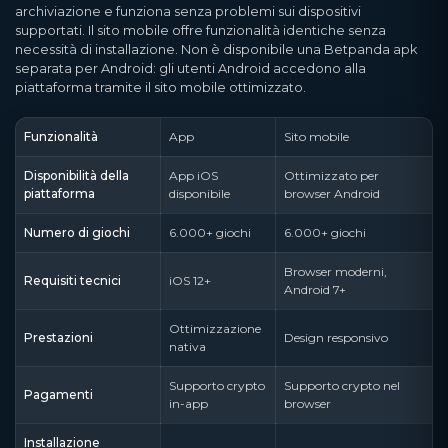
archiviazione e funziona senza problemi sui dispositivi
supportati. Il sito mobile offre funzionalità identiche senza
necessità di installazione. Non è disponibile una Betpanda apk
separata per Android: gli utenti Android accedono alla
piattaforma tramite il sito mobile ottimizzato.
Funzionalità
App
Sito mobile
Disponibilità della
App iOS
Ottimizzato per
piattaforma
disponibile
browser Android
Numero di giochi
6.000+ giochi
6.000+ giochi
Browser moderni,
Requisiti tecnici
iOS 12+
Android 7+
Ottimizzazione
Prestazioni
Design responsivo
nativa
Supporto crypto
Supporto crypto nel
Pagamenti
in-app
browser
Installazione