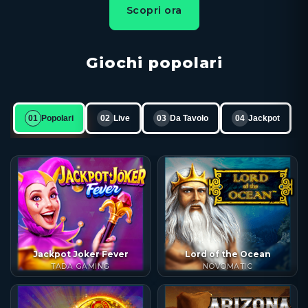
Scopri ora
Giochi popolari
01
Popolari
02
Live
03
Da Tavolo
04
Jackpot
Jackpot Joker Fever
Lord of the Ocean
TADA GAMING
NOVOMATIC